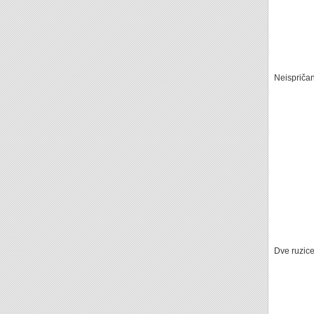
Neispriča
Dve ruzic