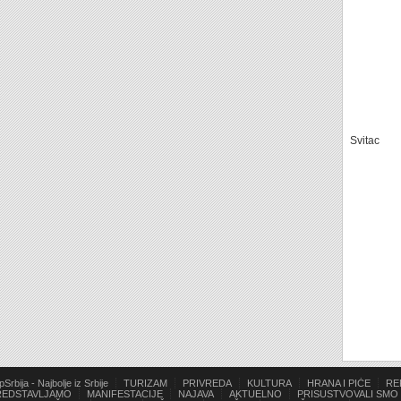
Svitac
pSrbija - Najbolje iz Srbije
TURIZAM
PRIVREDA
KULTURA
HRANA I PIĆE
RE
REDSTAVLJAMO
MANIFESTACIJE
NAJAVA
AKTUELNO
PRISUSTVOVALI SMO