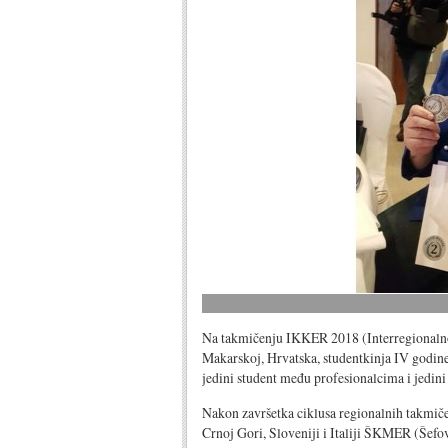
Na takmičenju IKKER 2018 (Interregionalno 
Makarskoj, Hrvatska, studentkinja IV godine 
jedini student među profesionalcima i jedini 
Nakon završetka ciklusa regionalnih takmičen
Crnoj Gori, Sloveniji i Italiji ŠKMER (Šefov