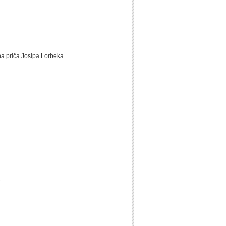
na priča Josipa Lorbeka
e