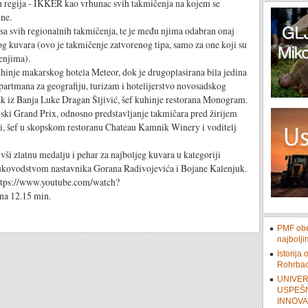
h regija - IKKER kao vrhunac svih takmičenja na kojem se
ine.
a svih regionalnih takmičenja, te je među njima odabran onaj
nog kuvara (ovo je takmičenje zatvorenog tipa, samo za one koji su
enjima).
inje makarskog hotela Meteor, dok je drugoplasirana bila jedina
partmana za geografiju, turizam i hotelijerstvo novosadskog
k iz Banja Luke Dragan Šljivić, šef kuhinje restorana Monogram.
jski Grand Prix, odnosno predstavljanje takmičara pred žirijem
ski, šef u skopskom restoranu Chateau Kamnik Winery i voditelj
vši zlatnu medalju i pehar za najboljeg kuvara u kategoriji
rukovodstvom nastavnika Gorana Radivojevića i Bojane Kalenjuk.
ttps://www.youtube.com/watch?
a 12.15 min.
PMF obe
najbolji
Istorija
Rohrbac
UNIVER
USPEŠN
INNOV