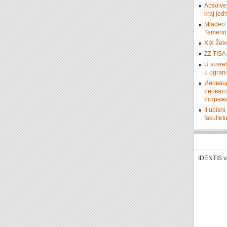
Apsolven
kraj je
Mladen Z
Temerin 
XIX Žetv
ZZ TISA 
U susret
u ograni
Иновац
иновато
истраж
II upisn
fakulte
IDENTIS v