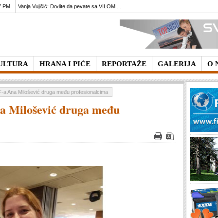
7 PM
Vanja Vujičić: Dođite da pevate sa VILOM ...
ULTURA
HRANA I PIĆE
REPORTAŽE
GALERIJA
O 
F-a Ana Milošević druga među profesionalcima
a Milošević druga među