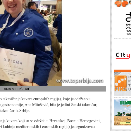
ANA MILOŠEVIĆ
takmičenje kuvara europskih regija), koje je održano u
gastronomije, Ana Milošević, bila je jedini ženski takmičar,
takmičar iz Srbije.
ja kuvara koji su se održali u Hrvatskoj, Bosni i Hercegovini,
i kuhinja mediteranskih i europskih regija) je organizovao