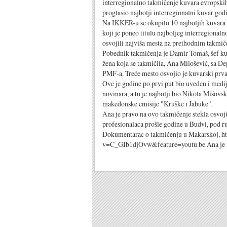
interregionalno takmičenje kuvara evropski
proglasio najbolji interregionalni kuvar god
Na IKKER-u se okupilo 10 najboljih kuvara s
koji je poneo titulu najboljeg interregional
osvojili najviša mesta na prethodnim takmič
Pobednik takmičenja je Damir Tomaš, šef kuh
žena koja se takmičila, Ana Milošević, sa De
PMF-a. Treće mesto osvojio je kuvarski prva
Ove je godine po prvi put bio uveden i medi
novinara, a tu je najbolji bio Nikola Mišov
makedonske emisije "Kruške i Jabuke".
Ana je pravo na ovo takmičenje stekla osvoji
profesionalaca prošle godine u Budvi, pod 
Dokumentarac o takmičenju u Makarskoj, h
v=C_GIb1djOvw&feature=youtu.be Ana je n