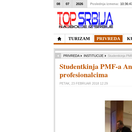
08
07
2026
Poslednja izmena:
10:36:4
TURIZAM
PRIVREDA
K
PRIVREDA
INSTITUCIJE
Studentkinja PM
Studentkinja PMF-a An
profesionalcima
PETAK, 23 FEBRUAR 2018 12:29