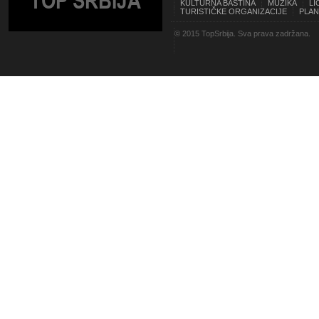
TOP SRBIJA
KULTURNA BAŠTINA
MUZIKA
LI
TURISTIČKE ORGANIZACIJE
PLAN
© 2015 TopSrbija. Sva prava zadržana.