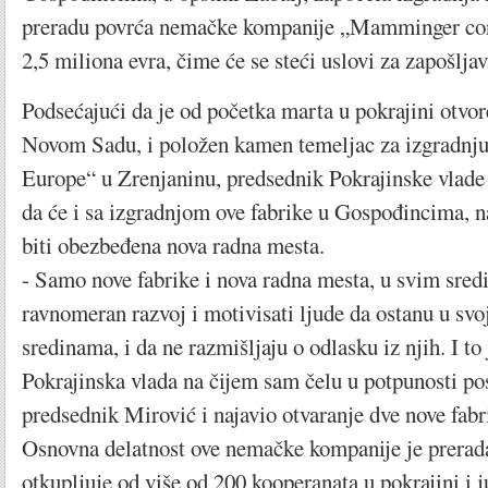
preradu povrća nemačke kompanije „Mamminger con
2,5 miliona evra, čime će se steći uslovi za zapošlja
Podsećajući da je od početka marta u pokrajini otvo
Novom Sadu, i položen kamen temeljac za izgradnju
Europe“ u Zrenjaninu, predsednik Pokrajinske vlade
da će i sa izgradnjom ove fabrike u Gospođincima, na
biti obezbeđena nova radna mesta.
- Samo nove fabrike i nova radna mesta, u svim sre
ravnomeran razvoj i motivisati ljude da ostanu u sv
sredinama, i da ne razmišljaju o odlasku iz njih. I to 
Pokrajinska vlada na čijem sam čelu u potpunosti po
predsednik Mirović i najavio otvaranje dve nove fabr
Osnovna delatnost ove nemačke kompanije je prerada
otkupljuje od više od 200 kooperanata u pokrajini i j