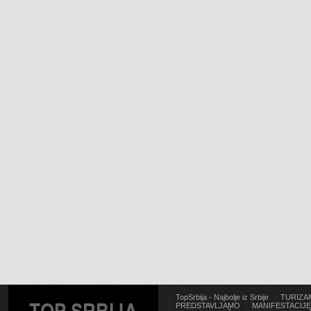
TopSrbija - Najbolje iz Srbije
TURIZA
PREDSTAVLJAMO
MANIFESTACIJE