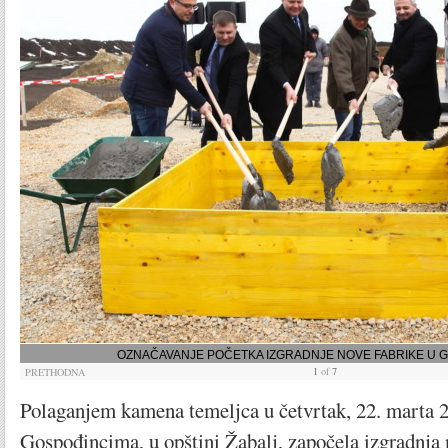
OZNAČAVANJE POČETKA IZGRADNJE NOVE FABRIKE U 
1
of
7
PRETHODNA
Polaganjem kamena temeljca u četvrtak, 22. marta 2
Gospođincima, u opštini Žabalj, započela izgradnja