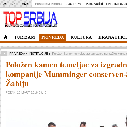
08
07
2026
Poslednja izmena:
10:36:47 PM
Vanja Vujičić: Dođite da pevat
TURIZAM
PRIVREDA
KULTURA
HRANA I PIĆ
PRIVREDA
INSTITUCIJE
Položen kamen temeljac za izgradnju nemačke kompan
Položen kamen temeljac za izgrad
kompanije Mamminger conserven-S
Žablju
PETAK, 23 MART 2018 09:46