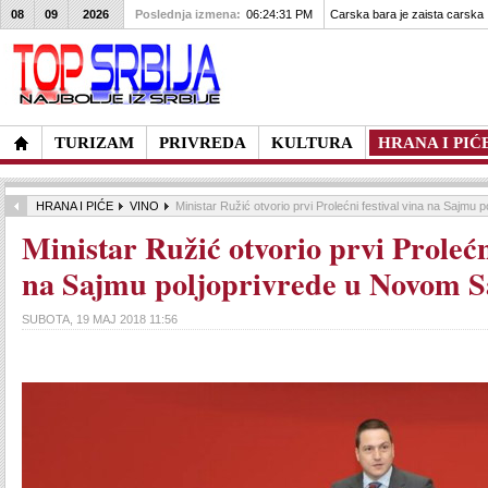
08
09
2026
Poslednja izmena:
06:24:31 PM
Carska bara je zaista carska
TURIZAM
PRIVREDA
KULTURA
HRANA I PIĆ
HRANA I PIĆE
VINO
Ministar Ružić otvorio prvi Prolećni festival vina na Sajmu
Ministar Ružić otvorio prvi Prolećni
na Sajmu poljoprivrede u Novom 
SUBOTA, 19 MAJ 2018 11:56