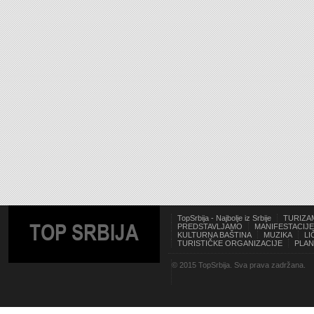
TopSrbija - Najbolje iz Srbije
TURIZA
TOP SRBIJA
PREDSTAVLJAMO
MANIFESTACIJE
KULTURNA BAŠTINA
MUZIKA
LI
TURISTIČKE ORGANIZACIJE
PLAN
© 2015 TopSrbija. Sva prava zadržana.