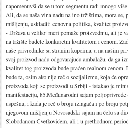
napomenuvši da se u tom segmentu radi mnogo više 
Ali, da se naša vina nađu na ino tržištima, mora se,
mišljenju, uskladiti cenovna politika, kvalitet proiz
- Država u velikoj meri pomaže proizvodnju, ali je v
na tržište budete konkuretni kvalitetom i cenom. Za
naše privrednike sa stranim kupcima, a na našim pri
svoj proizvod nađu odgovarajuću ambalažu, da ga izr
kvalitet tog proizvoda bude praćen realnom cenom.
bude ta, osim ako nije reč o socijalizmu, koja će opr
proizvoda koji se proizvodi u Srbiji - istakao je min
manifestaciju, 85.Međunarodni sajam poljoprivrede 
uspešnu, i kada je reč o broju izlagača i po broju po
njegovom mišljenju Novosadski sajam na čelu sa di
Slobodanom Cvetkovićem, ali i u prethodnom period