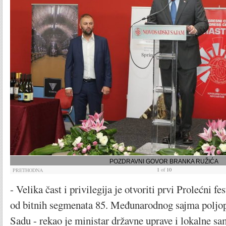
POZDRAVNI GOVOR BRANKA RUŽIĆA
1
of
10
PRETHODNA
- Velika čast i privilegija je otvoriti prvi Prolećni fe
od bitnih segmenata 85. Međunarodnog sajma poljo
Sadu - rekao je ministar državne uprave i lokalne s