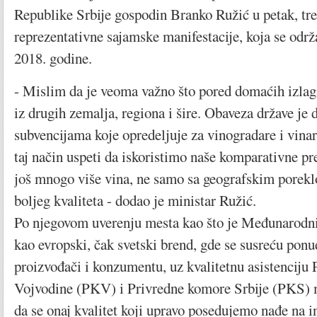
Republike Srbije gospodin Branko Ružić u petak, tr
reprezentativne sajamske manifestacije, koja se održ
2018. godine.
- Mislim da je veoma važno što pored domaćih izlag
iz drugih zemalja, regiona i šire. Obaveza države je d
subvencijama koje opredeljuje za vinogradare i vina
taj način uspeti da iskoristimo naše komparativne pre
još mnogo više vina, ne samo sa geografskim porekl
boljeg kvaliteta - dodao je ministar Ružić.
Po njegovom uverenju mesta kao što je Međunarodni
kao evropski, čak svetski brend, gde se susreću ponuđ
proizvođači i konzumentu, uz kvalitetnu asistenciju
Vojvodine (PKV) i Privredne komore Srbije (PKS)
da se onaj kvalitet koji upravo posedujemo nađe na i