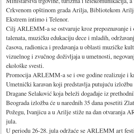
Ministarstva trgovine, turizma i telekomunikacija, a 
Crkvenom opštinom grada Arilja, Bibliotekom Aril
Ekstrem intimo i Telenor.
Cilj ARLEMM-a se ostvaruje kroz prepoznavanje i 
talenata, muzičku edukaciju dece i mladih, održavanj
časova, radionica i predavanja u oblasti muzičke kul
vizuelnog i zvučnog doživljaja u umetnosti, negovanj
ekološke svesti.
Promocija ARLEMM-a se i ove godine realizuje 
Umetnički karavan koji predstavlja putujuću izložbu
Dragane Selaković koja beleži događaje iz prethodn
Beograda izložba će u narednih 35 dana posetiti Zla
Požegu, Ivanjicu a u Arilje stiže na dan otvaranj
jula.
U periodu 26-28. jula održaće se ARLEMM art festi