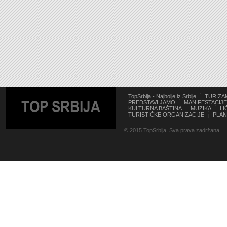
TopSrbija - Najbolje iz Srbije
TURIZA
TOP SRBIJA
PREDSTAVLJAMO
MANIFESTACIJE
KULTURNA BAŠTINA
MUZIKA
LI
TURISTIČKE ORGANIZACIJE
PLAN
© 2015 TopSrbija. Sva prava zadržana.