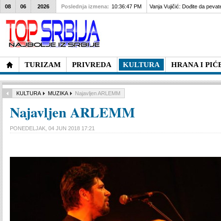
08
06
2026
Poslednja izmena:
10:36:47 PM
Vanja Vujičić: Dođite da pevat
TURIZAM
PRIVREDA
KULTURA
HRANA I PIĆ
KULTURA
MUZIKA
Najavljen ARLEMM
Najavljen ARLEMM
PONEDELJAK, 04 JUN 2018 17:21