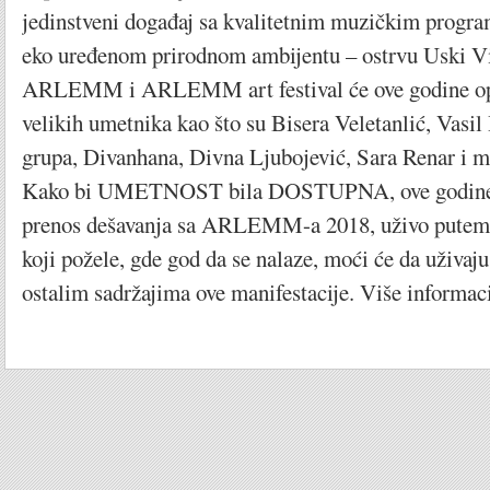
jedinstveni događaj sa kvalitetnim muzičkim progr
eko uređenom prirodnom ambijentu – ostrvu Uski Vi
ARLEMM i ARLEMM art festival će ove godine opl
velikih umetnika kao što su Bisera Veletanlić, Vas
grupa, Divanhana, Divna Ljubojević, Sara Renar i m
Kako bi UMETNOST bila DOSTUPNA, ove godine 
prenos dešavanja sa ARLEMM-a 2018, uživo putem 
koji požele, gde god da se nalaze, moći će da uživaj
ostalim sadržajima ove manifestacije. Više informa