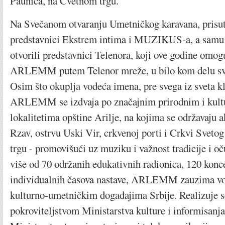
Paunića, na Cvetnom trgu.
Na Svečanom otvaranju Umetničkog karavana, prisutn
predstavnici Ekstrem intima i MUZIKUS-a, a samu 
otvorili predstavnici Telenora, koji ove godine omog
ARLEMM putem Telenor mreže, u bilo kom delu svet
Osim što okuplja vodeća imena, pre svega iz sveta k
ARLEMM se izdvaja po značajnim prirodnim i kultu
lokalitetima opštine Arilje, na kojima se održavaju a
Rzav, ostrvu Uski Vir, crkvenoj porti i Crkvi Sveto
trgu - promovišući uz muziku i važnost tradicije i oč
više od 70 održanih edukativnih radionica, 120 konc
individualnih časova nastave, ARLEMM zauzima vo
kulturno-umetničkim događajima Srbije. Realizuje 
pokroviteljstvom Ministarstva kulture i informisanja