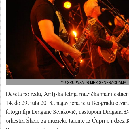
YU GRUPA ZA PRIMER GENERACIJAMA
Deveta po redu, Ariljska letnja muzička manifestacij
14. do 29. jula 2018., najavljena je u Beogradu otva
fotografija Dragane Selaković, nastupom Dragana Đo
orkestra Škole za muzičke talente iz Ćuprije i džez