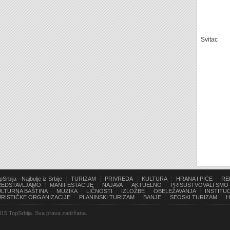
Svitac
pSrbija - Najbolje iz Srbije
TURIZAM
PRIVREDA
KULTURA
HRANA I PIĆE
RE
REDSTAVLJAMO
MANIFESTACIJE
NAJAVA
AKTUELNO
PRISUSTVOVALI SMO
ULTURNA BAŠTINA
MUZIKA
LIČNOSTI
IZLOŽBE
OBELEŽAVANJA
INSTITUC
URISTIČKE ORGANIZACIJE
PLANINSKI TURIZAM
BANJE
SEOSKI TURIZAM
H
15 TopSrbija. Sva prava zadržana.