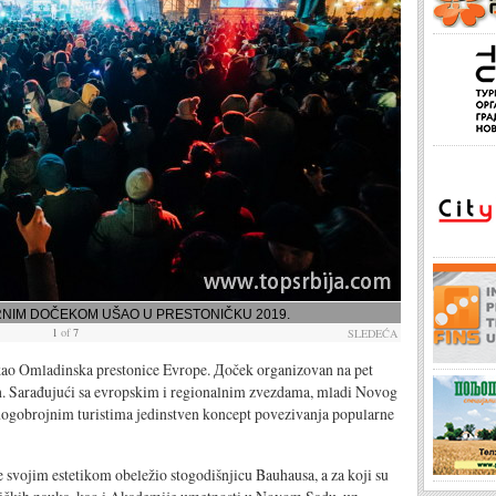
RNIM DOČEKOM UŠAO U PRESTONIČKU 2019.
1
of
7
SLEDEĆA
mladinska prestonice Evrope. Дoček organizovan na pet
ih. Sarađujući sa evropskim i regionalnim zvezdama, mladi Novog
nogobrojnim turistima jedinstven koncept povezivanja popularne
im estetikom obeležio stogodišnjicu Bauhausa, a za koji su