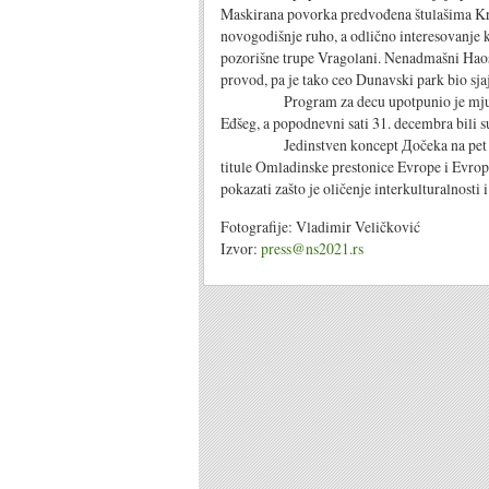
Maskirana povorka predvođena štulašima Kr
novogodišnje ruho, a odlično interesovanje 
pozorišne trupe Vragolani. Nenadmašni Haos 
provod, pa je tako ceo Dunavski park bio sj
Program za decu upotpunio je mjuzikl „B
Eđšeg, a popodnevni sati 31. decembra bili s
Jedinstven koncept Дočeka na pet lokaci
titule Omladinske prestonice Evrope i Evrop
pokazati zašto je oličenje interkulturalnosti i
Fotografije: Vladimir Veličković
Izvor:
press@ns2021.rs