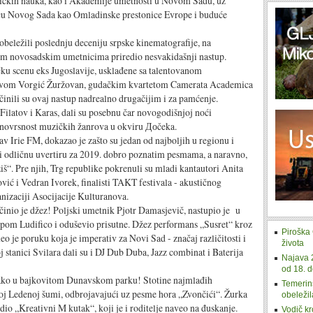
hničkih nauka, kao i Akademije umetnosti u Novom Sadu, uz
nicu Novog Sada kao Omladinske prestonice Evrope i buduće
žili poslednju deceniju srpske kinematografije, na
dim novosadskim umetnicima priredio nesvakidašnji nastup.
čku scenu eks Jugoslavije, usklađene sa talentovanom
vom Vorgić Žuržovan, gudačkim kvartetom Camerata Academica
nili su ovaj nastup nadrealno drugačijim i za pamćenje.
ov i Karas, dali su posebnu čar novogodišnjoj noći
znovrsnost muzičkih žanrova u okviru Доčeka.
FM, dokazao je zašto su jedan od najboljih u regionu i
 odličnu uvertiru za 2019. dobro poznatim pesmama, a naravno,
iš“. Pre njih, Trg republike pokrenuli su mladi kantautori Anita
ić i Vedran Ivorek, finalisti TAKT festivala - akustičnog
izaciji Asocijacije Kulturanova.
e džez! Poljski umetnik Pjotr Damasjevič, nastupio je u
upom Ludifico i oduševio prisutne. Džez performans „Susret“ kroz
Piroška 
eo je poruku koja je imperativ za Novi Sad - značaj različitosti i
života
 stanici Svilara dali su i DJ Dub Duba, Jazz combinat i Baterija
Najava 
od 18. d
u bajkovitom Dunavskom parku! Stotine najmlađih
Temerins
oj Ledenoj šumi, odbrojavajući uz pesme hora „Zvončići“. Žurka
obeležil
dio „Kreativni M kutak“, koji je i roditelje naveo na đuskanje.
Vodič kr