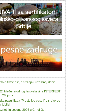
Goli: Aktivnosti, druženja i u "zlatnoj dobi"
22. Međunarodnog festivala vina INTERFEST
o 20. juna
ka pasuljijada “Prosto k’o pasulj” uz rekorde
a jubilej
oz letnju sezonu 2026 u Crnoj Gori