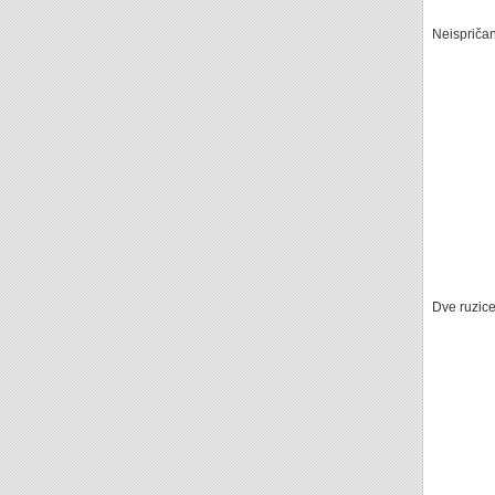
Neispriča
Dve ruzic