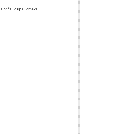
na priča Josipa Lorbeka
e