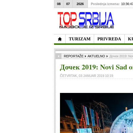
08
07
2026
Poslednja izmena:
10:36:4
TURIZAM
PRIVREDA
K
REPORTAŽE
AKTUELNO
Дочек 2019: Nov
Дочек 2019: Novi Sad o
ČETVRTAK, 03 JANUAR 2019 10:19