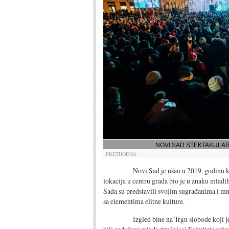
NOVI SAD STEKTAKULA
PRETHODNA
Novi Sad je ušao u 2019. godinu kao O
lokacija u centru grada bio je u znaku mlad
Sada su predstavili svojim sugrađanima i m
sa elementima elitne kulture.
Izgled bine na Trgu slobode koji je svoj