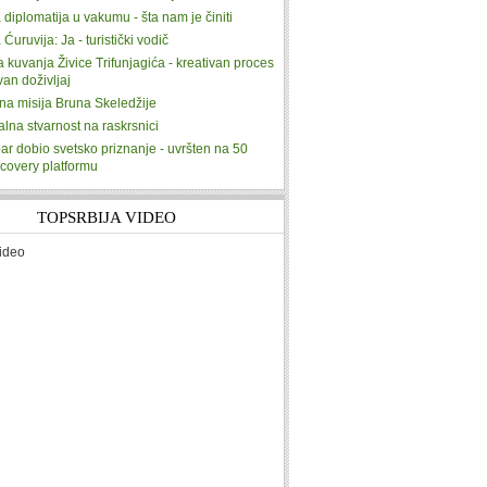
 diplomatija u vakumu - šta nam je činiti
 Ćuruvija: Ja - turistički vodič
ja kuvanja Živice Trifunjagića - kreativan proces
ivan doživljaj
na misija Bruna Skeledžije
alna stvarnost na raskrsnici
ar dobio svetsko priznanje - uvršten na 50
scovery platformu
TOPSRBIJA VIDEO
ideo