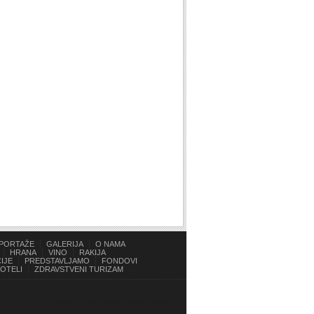
PORTAŽE
GALERIJA
O NAMA
HRANA
VINO
RAKIJA
IJE
PREDSTAVLJAMO
FONDOVI
OTELI
ZDRAVSTVENI TURIZAM
Design by: Servis kompjutera Novi Sad