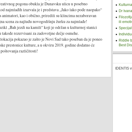
eativnog pogona obukla je Dunavsku ulicu u posebno
Kulturna
kod najmlađih izazvala je i predstava „Jako lako pođe naopako“
Dr Ivana
animatori, kao i obično, priredili su klincima nezaboravan
Filozofi
ajna scena za najluđu novogodišnju žurku za najmlađe!
ili emot
ah jezdi na kamili“ koji je održan u kulturnoj stanici
Specijal
u takođe rezervisani za zadovoljne dečje osmehe.
Individu
ja pokazao je zašto je Novi Sad tako poseban da je poneo
Riddle b
ske prestonice kulture, a u okviru 2019. godine dodatno će
Best Di
 poštovanja različitosti!
IDENTIS v