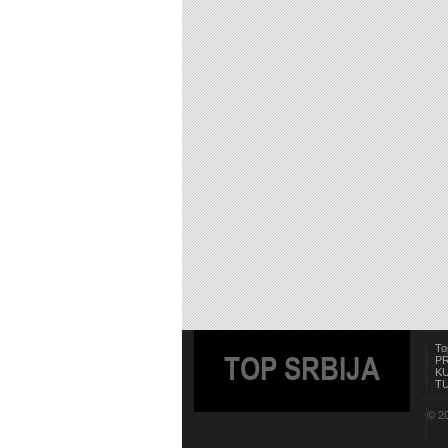
To
TOP SRBIJA
P
K
T
© 20