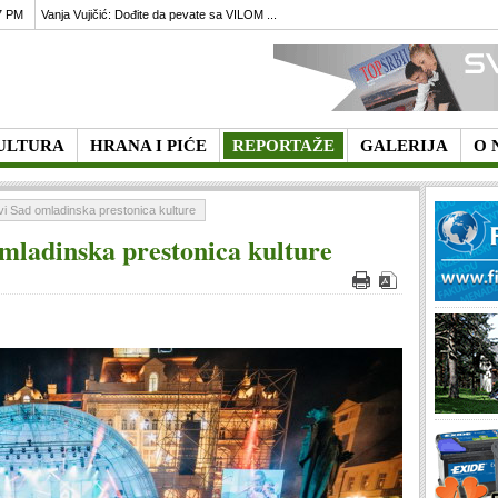
7 PM
Vanja Vujičić: Dođite da pevate sa VILOM ...
ULTURA
HRANA I PIĆE
REPORTAŽE
GALERIJA
O 
i Sad omladinska prestonica kulture
mladinska prestonica kulture