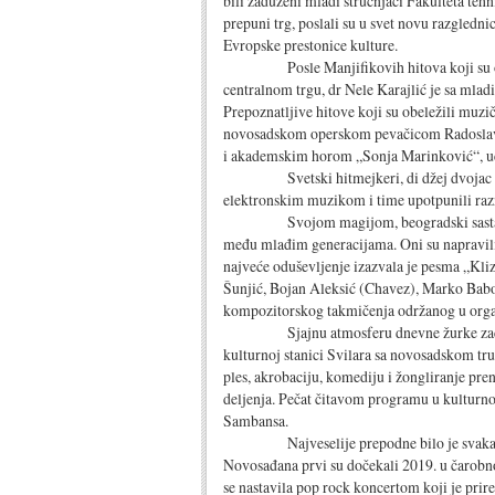
bili zaduženi mladi stručnjaci Fakulteta te
prepuni trg, poslali su u svet novu razgled
Evropske prestonice kulture.
Posle Manjifikovih hitova koji su obele
centralnom trgu, dr Nele Karajlić je sa mla
Prepoznatljive hitove koji su obeležili muzi
novosadskom operskom pevačicom Radosla
i akademskim horom „Sonja Marinković“, uči
Svetski hitmejkeri, di džej dvojac Filat
elektronskim muzikom i time upotpunili ra
Svojom magijom, beogradski sastav Irie 
među mlađim generacijama. Oni su napravili
najveće oduševljenje izazvala je pesma „Kliz
Šunjić, Bojan Aleksić (Chavez), Marko Babov
kompozitorskog takmičenja održanog u organ
Sjajnu atmosferu dnevne žurke začinio j
kulturnoj stanici Svilara sa novosadskom tr
ples, akrobaciju, komediju i žongliranje pren
deljenja. Pečat čitavom programu u kulturnoj
Sambansa.
Najveselije prepodne bilo je svakako 
Novosađana prvi su dočekali 2019. u čarobn
se nastavila pop rock koncertom koji je prire