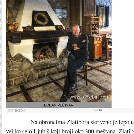
BOBAN PEĆINAR
1
of
10
PRETHODNA
Na obroncima Zlatibora skriveno je lepo uređ
veliko selo Ljubiš koji broji oko 300 meštana. Zlatib