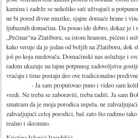
kamina i zadrže se nekoliko sati uživajući u potpuno
ne bi pored divne muzike, sjajne domaće hrane i vina
ljubaznih domaćina. Da posao ide dobro, dokaz je i 
„Pećinar“na Zlatiboru, sa istom hranom, pićem i us
kako veruje da je jedan od boljih na Zlatiboru, dok sti
još po koja medovača. Domaćinski nas uslužuje i sv
radom ukazuje na tajnu potpunog zadovoljstva gostij
vraćaju i time postaju deo ove tradicionalno predivn
- Ja sam proputovao puno i video sam koliko
vredi. Ne treba se zaboraviti, treba raditi. Ja sam Bo
smatram da je moja porodica uspela, ne zahvaljujuć
zahvaljujući celoj porodici, baš zato što radimo tako
realno i skromno.
Kristina Ivković Ivandekić