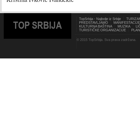
TopSrbija - Najbolje iz Srbije
TURIZA
TOP SRBIJA
PREDSTAVLJAMO
MANIFESTACIJE
KULTURNA BAŠTINA
MUZIKA
LI
TURISTIČKE ORGANIZACIJE
PLAN
© 2015 TopSrbija. Sva prava zadržana.