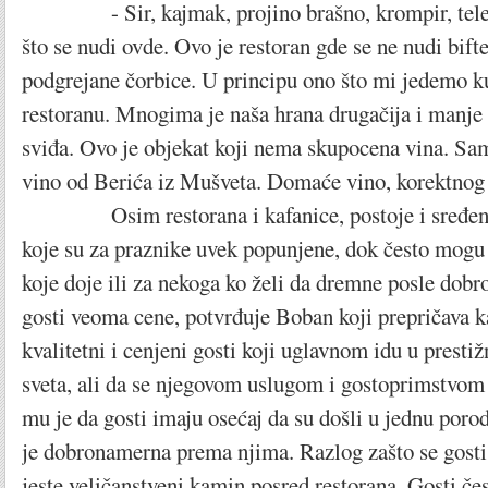
- Sir, kajmak, projino brašno, krompir, teletin
što se nudi ovde. Ovo je restoran gde se ne nudi biftek
podgrejane čorbice. U principu ono što mi jedemo kuć
restoranu. Mnogima je naša hrana drugačija i manje 
sviđa. Ovo je objekat koji nema skupocena vina. Sa
vino od Berića iz Mušveta. Domaće vino, korektnog 
Osim restorana i kafanice, postoje i sređene 
koje su za praznike uvek popunjene, dok često mogu
koje doje ili za nekoga ko želi da dremne posle dobr
gosti veoma cene, potvrđuje Boban koji prepričava
kvalitetni i cenjeni gosti koji uglavnom idu u presti
sveta, ali da se njegovom uslugom i gostoprimstvom 
mu je da gosti imaju osećaj da su došli u jednu poro
je dobronamerna prema njima. Razlog zašto se gosti
jeste veličanstveni kamin posred restorana. Gosti če