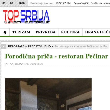
08
06
2026
Poslednja izmena:
10:36:47 PM
Vanja Vujičić: Dođite da pevat
TURIZAM
PRIVREDA
KULTURA
HRANA I PIĆ
REPORTAŽE
PREDSTAVLJAMO
Porodična priča - restoran Pećinar u Ljubišu
Porodična priča - restoran Pećinar
PETAK, 18 JANUAR 2019 08:27