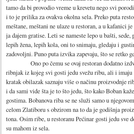
tamo da bi provodio vreme u krevetu nego svi porod
i to je prilika za ovakva okolna sela. Preko puta rest
meštane, meštani ne ulaze u restoran, a u kafanici je s
ja dajem gratise. Leti se nameste lepo u bašti, sede, 
lepih žena, lepih kola, oni to snimaju, gledaju i gustir
zadovoljni. Puno puta izvika zapevaju, što se retko 
Ono po čemu se ovaj restoran dodatno izdvaja
ribnjak iz kojeg svi gosti jedu svežu ribu, ali i ima
kratak obilazak saznaju više o načinu proizvodnje ri
i da sami vide šta je to što jedu, što kako Boban ka
gostima. Bobanova riba se ne služi samo u njegovom 
celom Zlatiboru s obzirom na to da je godišnja proi
tona. Osim ribe, u restoranu Pećinar gosti jedu sve 
su mahom iz sela.