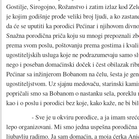
Gostilje, Sirogojno, Rožanstvo i zatim izlaz kod Zele
je kojim godišnje prođe veliki broj ljudi, a ko zasta
da će se uputiti ka porodici Pećinar i njihovom divno
Snažna porodična priča koju su mnogi prepoznali zbo
prema svom poslu, poštovanju prema gostima i kvali
ugostiteljskih usluga koje ne podrazumevaju samo sl
nego i poseban domaćinski doček i čest obilazak rib
Pećinar sa inžinjerom Bobanom na čelu, šesta je gene
ugostiteljstvom. Uz sjajnu medovaču, starinski kam
popričali smo sa Bobanom o nastanku sela, poreklu 
kao i o poslu i porodici bez koje, kako kaže, ne bi bi
- Sve je u okviru porodice, a ja imam sreće 
lepo organizovani. Mi smo jedna uspešna porodična p
ljubavlju radimo. Ja sam domaćin, a moja ćerka Anic