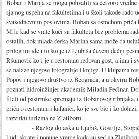
Boban i Marija se mogu pohvaliti sa četvoro vredne 
sjajnog uspeha na fakultetima i u školi takođe rado u
svakodnevnim poslovima. Boban sa osmehom priča ka
Mile kad se vrate kući sa fakulteta bez problema rade
ostalih, dok mlađa ćerka Marina sama može da usluži
prilog im ide i to što je iz Ljubiša čuveni dečiji pes
Ršumović koji je u restoranu redovan gost, a ima i s
se nalaze njegove fotografije i knjige. U klupama res
Popov i njegovo društvo iz Beograda, a u okviru Bob
poznati hidroinžinjer akademik Miladin Pećinar. Do
fileti od pastrmke spremaju iz Bobanovog ribnjaka, 
priča o restoranu i kafanici, ko je sve bio i ko dolazi
razvitku turizma na Zlatiboru.
- Razlog dolaska u Ljubiš, Gostilje, Stopića 
ljudi skrate i popune vreme kada su već na Zlatiboru