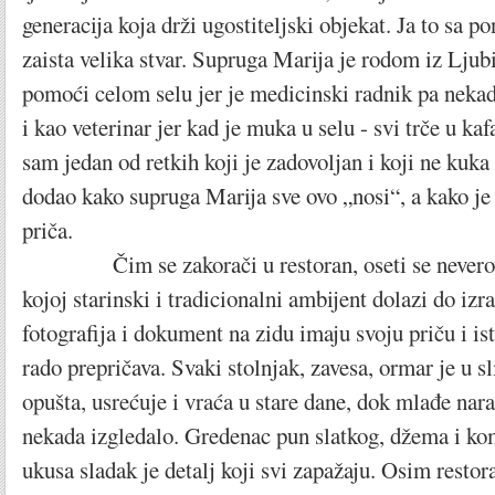
generacija koja drži ugostiteljski objekat. Ja to sa 
zaista velika stvar. Supruga Marija je rodom iz Ljubi
pomoći celom selu jer je medicinski radnik pa nekad 
i kao veterinar jer kad je muka u selu - svi trče u ka
sam jedan od retkih koji je zadovoljan i koji ne kuka
dodao kako supruga Marija sve ovo „nosi“, a kako je 
priča.
Čim se zakorači u restoran, oseti se neverova
kojoj starinski i tradicionalni ambijent dolazi do izr
fotografija i dokument na zidu imaju svoju priču i is
rado prepričava. Svaki stolnjak, zavesa, ormar je u s
opušta, usrećuje i vraća u stare dane, dok mlađe nara
nekada izgledalo. Gredenac pun slatkog, džema i kom
ukusa sladak je detalj koji svi zapažaju. Osim resto