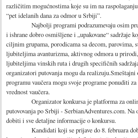
različitim mogućnostima koje su im na raspolaganju 
“pet idelanih dana za odmor u Srbiji”.
Najbolji programi podrazumevaju osim pruža
i ishrane dobro osmišljene i „upakovane“ sadržaje ko
ciljnim grupama, porodicama sa decom, parovima, sta
ljubiteljima avanturizma, aktivnog odmora u prirodi,
ljubiteljima vinskih ruta i drugih specifičnih sadržaj
organizatori putovanja mogu da realizuju.Smeštajni o
programu vaučera mogu svoje programe ponuditi za
vrednost vaučera.
Organizator konkursa je platforma za online
putovovanja po Srbiji - SerbianAdventures.com. Na 
dobiti i sve detaljne informacije o konkursu.
Kandidati koji se prijave do 8. februara dobi