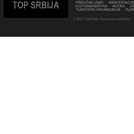
TOP SRBIJA
PREDSTAVLJAMO
MANIFESTACIJE
KULTURNA BAŠTINA
MUZIKA
LI
TURISTIČKE ORGANIZACIJE
PLAN
© 2015 TopSrbija. Sva prava zadržana.