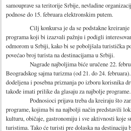
samouprave sa teritorije Srbije, nevladine organizacije
podnose do 15. februara elektronskim putem.
Cilj konkursa je da se podstakne kreiranje no
programa koji bi izazvali pažnju i podigli interesovan
odmorom u Srbiji, kako bi se poboljšala turistička 
povećao broj turista na destinacijama u Srbiji.
Nagrade najboljima biće uručene 22. februa
Beogradskog sajma turizma (od 21. do 24. februara).
dodeljena i posebna priznanja po izboru korisnika dr
takođe imati prilike da glasaju za najbolje programe.
Podnosioci prijava treba da kreiraju što zanim
programe, kojima bi na najbolji način predstavili lok
kulturu, običaje, gastronomiju i sve aktivnosti koje 
turistima. Tako će turisti pre dolaska na destinaciju 