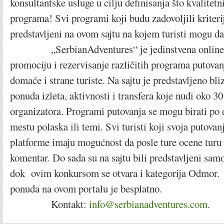
konsultantske usluge u cilju definisanja što kvalitetn
programa! Svi programi koji budu zadovoljili kriter
predstavljeni na ovom sajtu na kojem turisti mogu da
„SerbianAdventures“ je jedinstvena online p
promociju i rezervisanje različitih programa putovan
domaće i strane turiste. Na sajtu je predstavljeno bli
ponuda izleta, aktivnosti i transfera koje nudi oko 30 
organizatora. Programi putovanja se mogu birati po d
mestu polaska ili temi. Svi turisti koji svoja putovan
platforme imaju mogućnost da posle ture ocene turu 
komentar. Do sada su na sajtu bili predstavljeni samo
dok ovim konkursom se otvara i kategorija Odmor. 
ponuda na ovom portalu je besplatno.
Kontakt:
info@serbianadventures.com
.