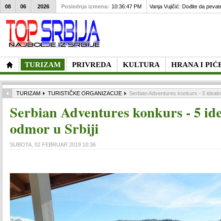
08
06
2026
Poslednja izmena:
10:36:47 PM
Vanja Vujičić: Dođite da pevat
TURIZAM
PRIVREDA
KULTURA
HRANA I PIĆ
TURIZAM
TURISTIČKE ORGANIZACIJE
Serbian Adventures konkurs - 5 idealn
Serbian Adventures konkurs - 5 id
odmor u Srbiji
SUBOTA, 02 FEBRUAR 2019 10:36