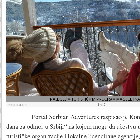
NAJBOLJIM TURISTIČKIM PROGRAMIMA SLEDI N
1
of
2
PRETHODNA
Portal Serbian Adventures raspisao je Konku
dana za odmor u Srbiji“ na kojem mogu da učestvuju
turističke organizacije i lokalne licencirane agencije,