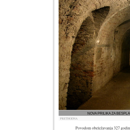
NOVA PRILIKA ZA BESPL
PRETHODNA
Povodom obeležavanja 327 godina od po