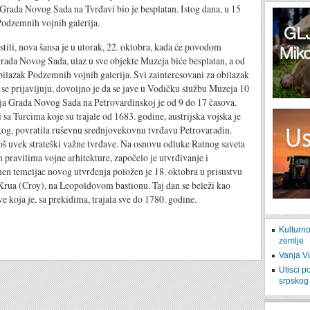
 Grada Novog Sada na Tvrđavi bio je besplatan. Istog dana, u 15
Podzemnih vojnih galerija.
, nova šansa je u utorak, 22. oktobra, kada će povodom
ada Novog Sada, ulaz u sve objekte Muzeja biće besplatan, a od
bilazak Podzemnih vojnih galerija. Svi zainteresovani za obilazak
 se prijavljuju, dovoljno je da se jave u Vodičku službu Muzeja 10
a Grada Novog Sada na Petrovardinskoj je od 9 do 17 časova.
cima koje su trajale od 1683. godine, austrijska vojska je
, povratila ruševnu srednjovekovnu tvrđavu Petrovaradin.
još uvek strateški važne tvrđave. Na osnovu odluke Ratnog saveta
 pravilima vojne arhitekture, započelo je utvrđivanje i
men temeljac novog utvrđenja položen je 18. oktobra u prisustvu
 Krua (Croy), na Leopoldovom bastionu. Taj dan se beleži kao
 koja je, sa prekidima, trajala sve do 1780. godine.
Kulturn
zemlje
Vanja V
Utisci p
srpskog