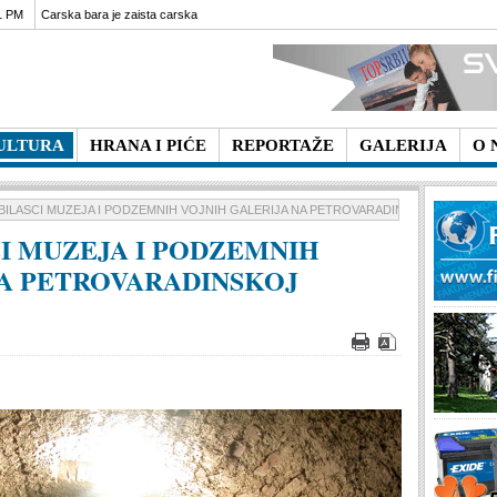
1 PM
Carska bara je zaista carska
ULTURA
HRANA I PIĆE
REPORTAŽE
GALERIJA
O 
BILASCI MUZEJA I PODZEMNIH VOJNIH GALERIJA NA PETROVARADINSKOJ TVRĐAVI
I MUZEJA I PODZEMNIH
NA PETROVARADINSKOJ