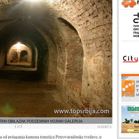
ATAN OBILAZAK PODZEMNIH VOJNIH GALERIJA
1
of
2
SLEDEĆA
laganja kamena temeljca Petrovaradinske tvrđave, u