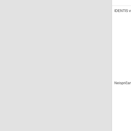
IDENTIS v
Neispriča