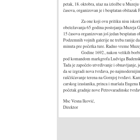
petak, 18. oktobra, ulaz na izložbe u Muzeju
časova, organizovan je i besplatan obilazak 
Za one koji ovu priliku nisu iskoristili
obeležavanja 65 godina postojanja Muzeja Gr
15 časova organizovan još jedan besplatan o
Podzemnih vojnih galerije ne treba ranije da
minuta pre početka ture. Radno vreme Muzej
Godine 1692., nakon velikih borbi sa Tur
pod komandom markgrofa Ludviga Badenskog
Tada je započelo utvrđivanje i obnavljanje, 
da se izgradi nova tvrđava, po najmodernijim
raščišćavanje terena na Gornjoj tvrđavi. Ka
carskog izaslanika, princa i maršala Eugena
početak gradnje nove Petrovaradinske tvrđave
Msc Vesna Iković,
Direktor