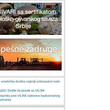
o umetnička društva najbolji ambasadori naše
ujičić: Dođite da pevate sa VILOM
olaznika prve VILINE radionice tradicionalnog
 pevanja