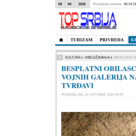
08
09
2026
Poslednja izmena:
06:24:3
TURIZAM
PRIVREDA
K
KULTURA
OBELEŽAVANJA
BESPLATNI O
BESPLATNI OBILASC
VOJNIH GALERIJA 
TVRĐAVI
PONEDELJAK, 21 OKTOBAR 2019 09:33