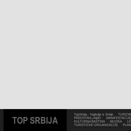
TopSrbija - Najbolje iz Srbije
TURIZA
TOP SRBIJA
PREDSTAVLJAMO
MANIFESTACIJE
KULTURNA BAŠTINA
MUZIKA
LI
TURISTIČKE ORGANIZACIJE
PLAN