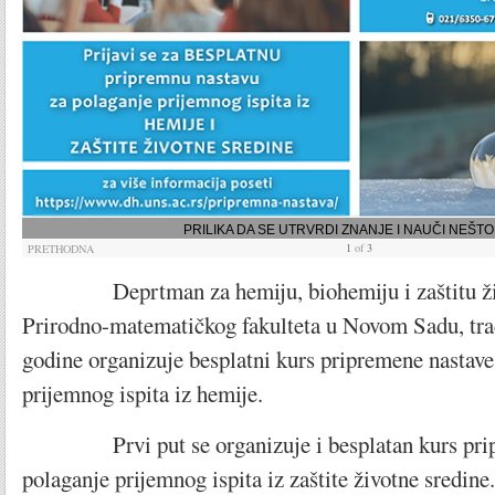
PRILIKA DA SE UTRVRDI ZNANJE I NAUČI NEŠT
1
of
3
PRETHODNA
Deprtman za hemiju, biohemiju i zaštitu živo
Prirodno-matematičkog fakulteta u Novom Sadu, trad
godine organizuje besplatni kurs pripremene nastave
prijemnog ispita iz hemije.
Prvi put se organizuje i besplatan kurs pripr
polaganje prijemnog ispita iz zaštite životne sredine.