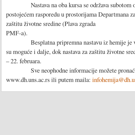
Nastava na oba kursa se održava subotom od
postojećem rasporedu u prostorijama Departmana za
zaštitu životne sredine (Plava zgrada
PMF-a).
Besplatna pripremna nastavu iz hemije je već 
su moguće i dalje, dok nastava za zaštitu životne sre
– 22. februara.
Sve neophodne informacije možete pronaći n
www.dh.uns.ac.rs ili putem maila:
infohemija@dh.un