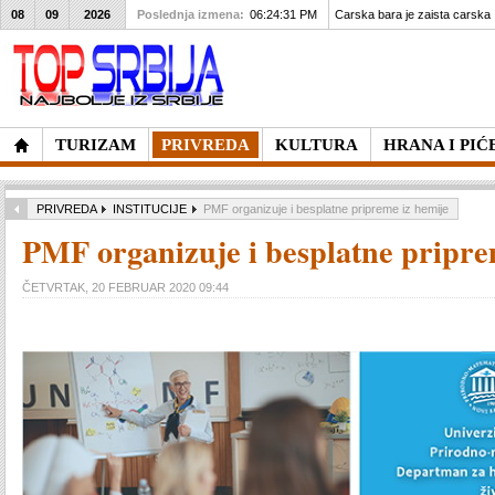
08
09
2026
Poslednja izmena:
06:24:31 PM
Carska bara je zaista carska
TURIZAM
PRIVREDA
KULTURA
HRANA I PIĆ
PRIVREDA
INSTITUCIJE
PMF organizuje i besplatne pripreme iz hemije
PMF organizuje i besplatne pripre
ČETVRTAK, 20 FEBRUAR 2020 09:44