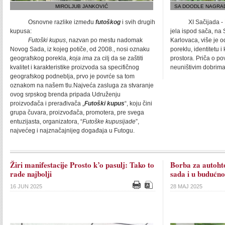
MIROLJUB JANKOVIĆ
SA DOODLE NAGRAD
Osnovne razlike između
futoškog
i svih drugih
XI Sačijada - Bal
kupusa:
jela ispod sača, na 
Futoški kupus
, nazvan po mestu nadomak
Karlovaca, više je o
Novog Sada, iz kojeg potiče, od 2008., nosi oznaku
poreklu, identitetu 
geografskog porekla,
koja ima
za cilj da se zaštiti
prostora. Priča o po
kvalitet i karakteristike proizvoda sa specifičnog
neuništivim dobrima 
geografskog podneblja, prvo je povrće sa tom
oznakom na našem tlu.Najveća zasluga za stvaranje
ovog srpskog brenda pripada Udruženju
proizvođača i prerađivača „
Futoški kupus
“, koju čini
grupa čuvara, proizvođača, promotera, pre svega
entuzijasta, organizatora, “
Futoške kupusijade
”,
najvećeg i najznačajnijeg događaja u Futogu.
Žiri manifestacije Prosto k’o pasulj: Tako to
Borba za autohto
rade najbolji
sada i u budućno
16 JUN 2025
28 MAJ 2025