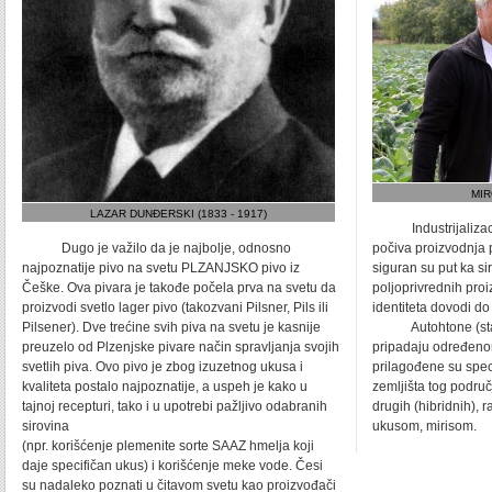
MIR
LAZAR DUNĐERSKI (1833 - 1917)
Industrijalizacija
Dugo je važilo da je najbolje, odnosno
počiva proizvodnja 
najpoznatije pivo na svetu PLZANJSKO pivo iz
siguran su put ka si
Češke. Ova pivara je takođe počela prva na svetu da
poljoprivrednih proi
proizvodi svetlo lager pivo (takozvani Pilsner, Pils ili
identiteta dovodi do
Pilsener). Dve trećine svih piva na svetu je kasnije
Autohtone (stare) 
preuzelo od Plzenjske pivare način spravljanja svojih
pripadaju određeno
svetlih piva. Ovo pivo je zbog izuzetnog ukusa i
prilagođene su spec
kvaliteta postalo najpoznatije, a uspeh je kako u
zemljišta tog područj
tajnoj recepturi, tako i u upotrebi pažljivo odabranih
drugih (hibridnih), 
sirovina
ukusom, mirisom.
(npr. korišćenje plemenite sorte SAAZ hmelja koji
daje specifičan ukus) i korišćenje meke vode. Česi
su nadaleko poznati u čitavom svetu kao proizvođači