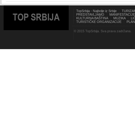
TopSrbija - Najbolje iz Srbije
TURIZA
TOP SRBIJA
PREDSTAVLJAMO
MANIFESTACIJE
KULTURNA BAŠTINA
MUZIKA
LI
TURISTIČKE ORGANIZACIJE
PLAN
© 2015 TopSrbija. Sva prava zadržana.