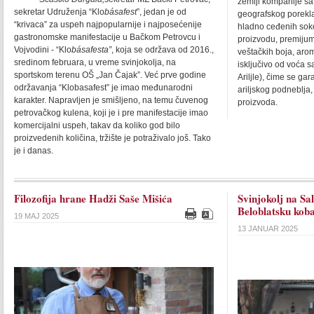
zemlji kompanije sa
sekretar Udruženja “Klo
básafest
”, jedan je od
geografskog porekla 
“krivaca” za uspeh najpopularnije i najposećenije
hladno ceđenih sok
gastronomske manifestacije u Bačkom Petrovcu i
proizvodu, premijum
Vojvodini - “Klo
básafesta”
, koja se održava od 2016.,
veštačkih boja, arom
sredinom februara, u vreme svinjokolja, na
isključivo od voća s
sportskom terenu OŠ „Jan Čajak”. Već prve godine
Ariljle), čime se ga
održavanja “Klobasafest” je imao međunarodni
ariljskog podneblja,
karakter. Napravljen je smišljeno, na temu čuvenog
proizvoda.
petrovačkog kulena, koji je i pre manifestacije imao
komercijalni uspeh, takav da koliko god bilo
proizvedenih količina, tržište je potraživalo još. Tako
je i danas.
Filozofija hrane Hadži Saše Mišića
Svinjokolj na Sa
Beloblatsku koba
19 MAJ 2025
13 JANUAR 2025