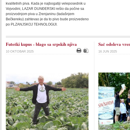
kvalitetnih piva. Kada je najbogatiji veleposednik u
Vojvodini, LAZAR DUNĐERSKI rešio da počne sa
proizvodnjom piva u Zrenjaninu (tadašnjem
Bečkereku) zahtevao je da to pivo bude proizvedeno
po PLZANJSKOJ TEHNOLOGIJI.
Futoški kupus - blago sa srpskih njiva
Sač odoleva vr
10 OKTOBAR 2025
16 JUN 2025