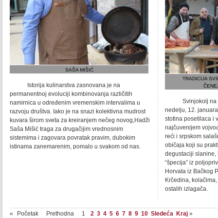
SAŠA MIŠIĆ
TRADICIJA SV
Istorija kulinarstva zasnovana je na
ČENE
permanentnoj evoluciji kombinovanja različitih
Svinjokolj na če
namirnica u određenim vremenskim intervalima u
nedelju, 12. januara
razvoju društva. Iako je na snazi kolektivna mudrost
stotina posetilaca i
kuvara širom sveta za kreiranjem nečeg novog,Hadži
najčuvenijem vojvo
Saša Mišić traga za drugačijim vrednosnim
reći i srpskom sala
sistemima i zagovara povratak pravim, dubokim
običaja koji su prakti
istinama zanemarenim, pomalo u svakom od nas.
degustaciji slanine,
“špecija” iz poljopr
Horvata iz Bačkog Pe
Krčedina, kolačima,
ostalih izlagača.
«
Početak
Prethodna
1
2
3
4
5
6
7
8
9
10
Sledeća
Kraj
»