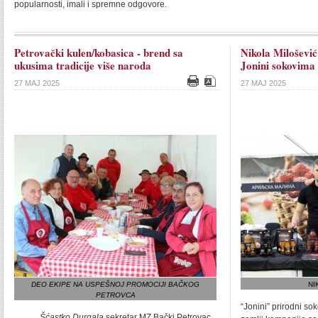
popularnosti, imali i spremne odgovore.
Petrovački kulen/kobasica - brend sa
Nikola Milošević
ukusima tradicije više naroda
Jonini sokovima
27 MAJ 2025
27 MAJ 2025
DEO EKIPE NA USPEŠNOJ PROMOCIJI BAČKOG
NI
PETROVCA
“Jonini” prirodni so
Šćastko Durgala,
sekretar MZ Bački Petrovac,