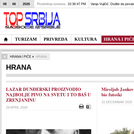
08
06
2026
Poslednja izmena:
10:36:47 PM
Vanja Vujičić: Dođite da pevat
TURIZAM
PRIVREDA
KULTURA
HRANA I PIĆ
HRANA I PIĆE
HRANA
HRANA
LAZAR DUNĐERSKI PROIZVODIO
Miroljub Jankovi
NAJBOLJE PIVO NA SVETU I TO BAŠ U
bio futoški
ZRENJANINU
15 DECEMBAR 2025
29 APRIL 2026