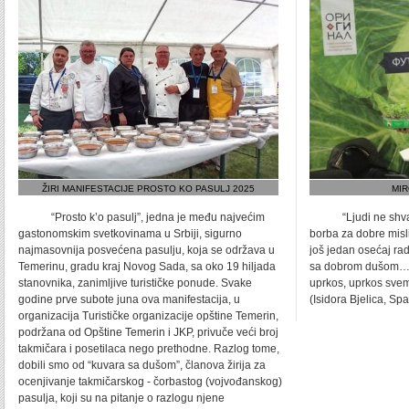
ŽIRI MANIFESTACIJE PROSTO KO PASULJ 2025
MIR
“Prosto k’o pasulj”, jedna je među najvećim
“Ljudi ne shvataj
gastonomskim svetkovinama u Srbiji, sigurno
borba za dobre misli
najmasovnija posvećena pasulju, koja se održava u
još jedan osećaj rad
Temerinu, gradu kraj Novog Sada, sa oko 19 hiljada
sa dobrom dušom… B
stanovnika, zanimljive turističke ponude. Svake
uprkos, uprkos sve
godine prve subote juna ova manifestacija, u
(Isidora Bjelica, Spa
organizacija Turističke organizacije opštine Temerin,
podržana od Opštine Temerin i JKP, privuče veći broj
takmičara i posetilaca nego prethodne. Razlog tome,
dobili smo od “kuvara sa dušom”, članova žirija za
ocenjivanje takmičarskog - čorbastog (vojvođanskog)
pasulja, koji su na pitanje o razlogu njene