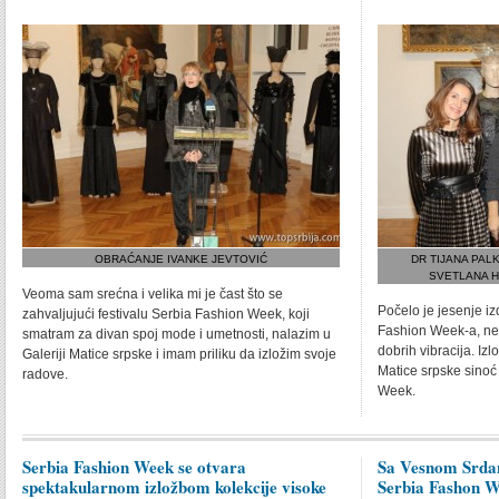
OBRAĆANJE IVANKE JEVTOVIĆ
DR TIJANA PAL
SVETLANA H
Veoma sam srećna i velika mi je čast što se
Počelo je jesenje i
zahvaljujući festivalu Serbia Fashion Week, koji
Fashion Week-a, nede
smatram za divan spoj mode i umetnosti, nalazim u
dobrih vibracija. Iz
Galeriji Matice srpske i imam priliku da izložim svoje
Matice srpske sinoć
radove.
Week.
Serbia Fashion Week se otvara
Sa Vesnom Srdan
spektakularnom izložbom kolekcije visoke
Serbia Fashon 