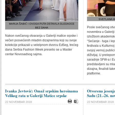
SVETLANA H
MARIJA ŠABIĆ I OVOGA PUTA OSTAVILA GLEDAOCE
Posle svečanog otv
BEZ DAHA
novembra u Galerij
Nakon svečanog otvaranja u Galeriji matice srpske i
izložbom akademske 
večeri posvećenih mladim dizajnerima koji su svoje
“Sećanje - tuga i le
kolekcije prikazali u velelpnom dvorcu Eđšeg, trećeg
festivala u Kulturno
dana Serbia Fashion Week preselio se u Master
svojoj vernoj public
centar Novosadsog sajma.
diživljaj. U prelepo
saradnje SFW-a i Ev
predstavljeni su mla
dizajna, finalisti t
platforme.
Ivanka Jevtović: Omaž srpskim heroinama
Otvorena jesenj
Velikog rata u Galeriji Matice srpske
Sadu (21.-26. n
22 NOVEMBAR 2018
22 NOVEMBAR 2018