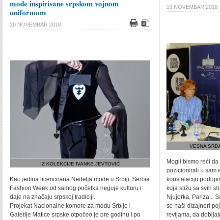
mode inspirisane srpskom vojnom
19 NOVEMBAR 2018
uniformom
20 NOVEMBAR 2018
VESNA SRDA
Mogli bismo reći d
IZ KOLEKCIJE IVANKE JEVTOVIĆ
pozicionirali u sam e
Kao jedina licencirana Nedelja mode u Srbiji, Serbia
konstataciju podupi
Fashion Week od samog početka neguje kulturu i
koja stižu sa svih str
daje na značaju srpskoj tradiciji.
Njujorka, Pariza...
Projekat Nacionalne komore za modu Srbije i
se naši dizajneri po
Galerije Matice srpske otpočeo je pre godinu i po
revijama, da dobijaj