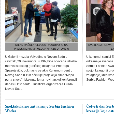
MILAN RAŠULA (LEVO) U RAZGOVORU SA
SVETLANA HORVAT,
PREDSTAVNICIMA MEDIJA NA KZN U TONS-U
E
U Galeriji muzeja Vojvodine u Novom Sadu u
U kulturnoj stanici
četvrtak, 29. novembra, u 19h, biće otvorena izložba
održana je svečana
radova istarskog grafičkog dizajnera Predraga
Serbia Fashion Awar
Spasojevića, dok nas u petak u Kulturnom centru
svojoj kategoriji ur
Novog Sada u 19h očekuje projekcija filma “Mapa
zalaganje, kreativn
puna snova”, istaknuto je na novinarskoj konferenciji
Serbia Fashion Wee
danas u Info centru Turističke organizacije Grada
Novog Sada.
Spektakularno zatvaranje Serbia Fashion
Četvrti dan Serb
Weeka
kreacije koje os