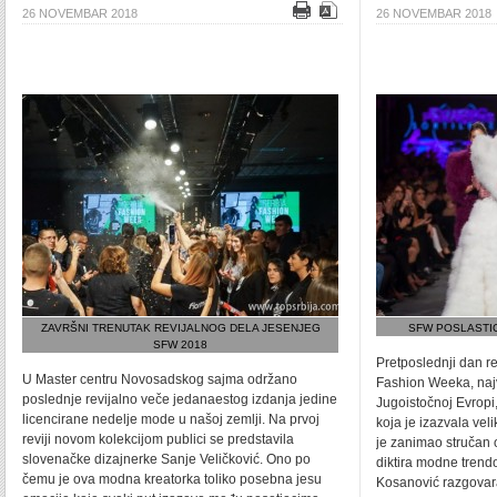
26 NOVEMBAR 2018
26 NOVEMBAR 2018
ZAVRŠNI TRENUTAK REVIJALNOG DELA JESENJEG
SFW POSLASTIC
SFW 2018
Pretposlednji dan r
U Master centru Novosadskog sajma održano
Fashion Weeka, naj
poslednje revijalno veče jedanaestog izdanja jedine
Jugoistočnoj Evropi
licencirane nedelje mode u našoj zemlji. Na prvoj
koja je izazvala vel
reviji novom kolekcijom publici se predstavila
je zanimao stručan 
slovenačke dizajnerke Sanje Veličković. Ono po
diktira modne trend
čemu je ova modna kreatorka toliko posebna jesu
Kosanović razgovar