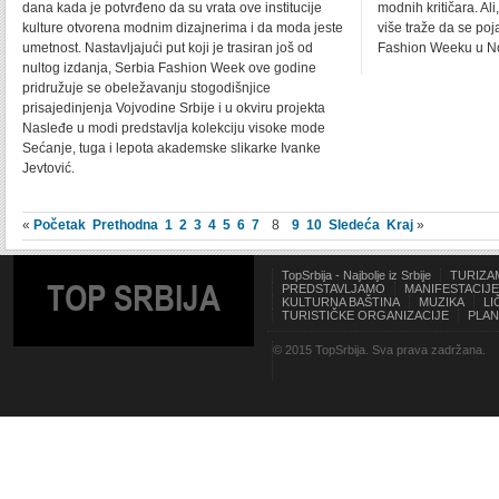
dana kada je potvrđeno da su vrata ove institucije
modnih kritičara. Ali
kulture otvorena modnim dizajnerima i da moda jeste
više traže da se po
umetnost. Nastavljajući put koji je trasiran još od
Fashion Weeku u N
nultog izdanja, Serbia Fashion Week ove godine
pridružuje se obeležavanju stogodišnjice
prisajedinjenja Vojvodine Srbije i u okviru projekta
Nasleđe u modi predstavlja kolekciju visoke mode
Sećanje, tuga i lepota akademske slikarke Ivanke
Jevtović.
«
Početak
Prethodna
1
2
3
4
5
6
7
8
9
10
Sledeća
Kraj
»
TopSrbija - Najbolje iz Srbije
TURIZA
TOP SRBIJA
PREDSTAVLJAMO
MANIFESTACIJE
KULTURNA BAŠTINA
MUZIKA
LI
TURISTIČKE ORGANIZACIJE
PLAN
© 2015 TopSrbija. Sva prava zadržana.