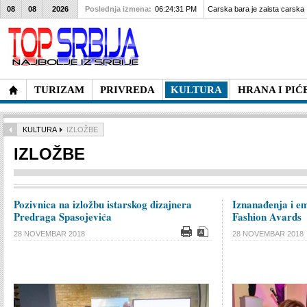
08
08
2026
Poslednja izmena:
06:24:31 PM
Carska bara je zaista carska
TURIZAM
PRIVREDA
KULTURA
HRANA I PIĆ
KULTURA
IZLOŽBE
IZLOŽBE
Pozivnica na izložbu istarskog dizajnera
Iznanađenja i em
Predraga Spasojevića
Fashion Avards
28 NOVEMBAR 2018
28 NOVEMBAR 2018