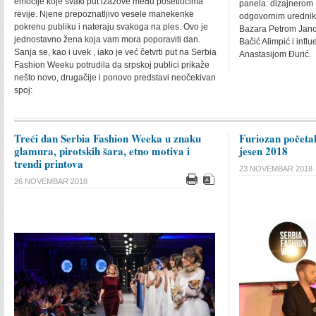
emocije koje svaki put izazove među posetiocima
panela: dizajnerom 
revije. Njene prepoznatljivo vesele manekenke
odgovornim urednik
pokrenu publiku i nateraju svakoga na ples. Ovo je
Bazara Petrom Jano
jednostavno žena koja vam mora poporaviti dan.
Bačić Alimpić i in
Sanja se, kao i uvek , iako je već četvrti put na Serbia
Anastasijom Đurić.
Fashion Weeku potrudila da srpskoj publici prikaže
nešto novo, drugačije i ponovo predstavi neočekivan
spoj:
Treći dan Serbia Fashion Weeka u znaku
Furiozan početa
glamura, pirotskih šara, etno motiva i
jesen 2018
trendi printova
23 NOVEMBAR 2018
26 NOVEMBAR 2018