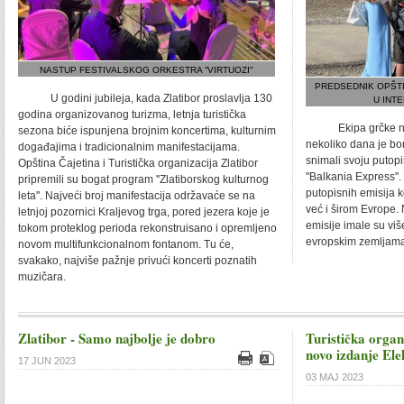
NASTUP FESTIVALSKOG ORKESTRA “VIRTUOZI"
PREDSEDNIK OPŠTI
U godini jubileja, kada Zlatibor proslavlja 130
U INT
godina organizovanog turizma, letnja turistička
Ekipa grčke naci
sezona biće ispunjena brojnim koncertima, kulturnim
nekoliko dana je bor
događajima i tradicionalnim manifestacijama.
snimali svoju putop
Opština Čajetina i Turistička organizacija Zlatibor
"Balkania Express".
pripremili su bogat program ''Zlatiborskog kulturnog
putopisnih emisija k
leta''. Najveći broj manifestacija održavaće se na
već i širom Evrope.
letnjoj pozornici Kraljevog trga, pored jezera koje je
emisije imale su vi
tokom proteklog perioda rekonstruisano i opremljeno
evropskim zemljam
novom multifunkcionalnom fontanom. Tu će,
svakako, najviše pažnje privući koncerti poznatih
muzičara.
Zlatibor - Samo najbolje je dobro
Turistička organ
novo izdanje Ele
17 JUN 2023
03 MAJ 2023