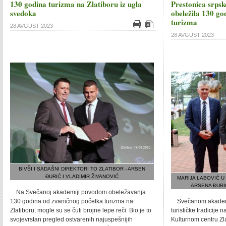
130 godina turizma na Zlatiboru iz ugla
Prestonica srps
svedoka
obeležila 130 g
turizma
28 AVGUST 2023
28 AVGUST 2023
BIVŠI I SADAŠNI DIREKTORI TO ZLATIBOR - ARSEN
ĐURIĆ I VLADIMIR ŽIVANOVIĆ
MARIJA LABOVIĆ U
ARSENA ĐURIĆ
Na Svečanoj akademiji povodom obeležavanja
130 godina od zvaničnog početka turizma na
Svečanom akadem
Zlatiboru, mogle su se čuti brojne lepe reči. Bio je to
turističke tradicije 
svojevrstan pregled ostvarenih najuspešnijih
Kulturnom centru Zl