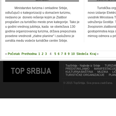
Ministarstvo turizma i omladine Srbije,
Turistička organiz
odlučujući o kategorizaciji u domaćem turizmu,
novo izdanje Elektro
nedavno je donelo rešenje kojim je Zlatibor
uvodnik Miroslava T
proglašen za turističko mesto prve kategorije. Tako je
udruženja Gostilje.
u godini vrednog jubileja, kada se obeležava 130
živopisnim zlatibors
godina organizovanog turizma, država prepoznala
gostoprimstva koja s
posebne vrednosti „zlatne planine'' i zasluženo je
mirnog odmora u pr
uvrstila među vodeće turističke centre Srbije.
«
Početak
Prethodna
1
2
3
4
5
6
7
8
9
10
Sledeća
Kraj
»
TopSrbija - Najbolje iz Srbije
TURIZA
TOP SRBIJA
PREDSTAVLJAMO
MANIFESTACIJE
KULTURNA BAŠTINA
MUZIKA
LI
TURISTIČKE ORGANIZACIJE
PLAN
© 2015 TopSrbija. Sva prava zadržana.