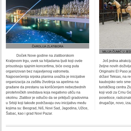
ČAROLIJA ZLATIBORA
MILIJA ČUMIĆ U J
Doček Nove godine na zlatiborskom
Kraljevom trgu, uvek sa hiljadama ljudi koji ovde
Još jedna atrakcija
prisustvuju sjajnim koncertima, biće ovog puta
željne novih doživlj
organizovan bez najavljenog vatrometa.
Originalni El Paso 
Najposećenija srpska planina uvažila je inicijative
državi Teksas, na re
organizacija za zaštitu životinja sa apelima na
kaubojsko selo sme
građane da prestanu sa korišćenjem nebezbednih
turističkog centra Z
pirotehničkih sredstava koja negativno utiču na
koji vodi za Crnu Gor
okolinu. Zlatibor je odlučio da se priključi gradovima
posetioce, radoznale
u Srbiji koji takođe podržavaju ovu inicijativu među
drugačije, novo, iz
kojima su: Beograd, Niš, Novi Sad, Jagodina, Užice,
Šabac, kao i grad Novi Pazar.