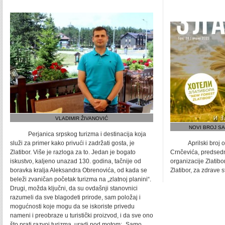
VLADIMIR ŽIVANOVIĆ
NOVI BROJ SA
Perjanica srpskog turizma i destinacija koja
služi za primer kako privući i zadržati gosta, je
Aprilski broj ot
Zlatibor. Više je razloga za to. Jedan je bogato
Crnčevića, predsed
iskustvo, kaljeno unazad 130. godina, tačnije od
organizacije Zlatib
boravka kralja Aleksandra Obrenovića, od kada se
Zlatibor, za zdrave s
beleži zvaničan početak turizma na „zlatnoj planini“.
Drugi, možda ključni, da su ovdašnji stanovnici
razumeli da sve blagodeti prirode, sam položaj i
mogućnosti koje mogu da se iskoriste privedu
nameni i preobraze u turistički proizvod, i da sve ono
što prati razvoj turizma, uradi pod motom: „Samo