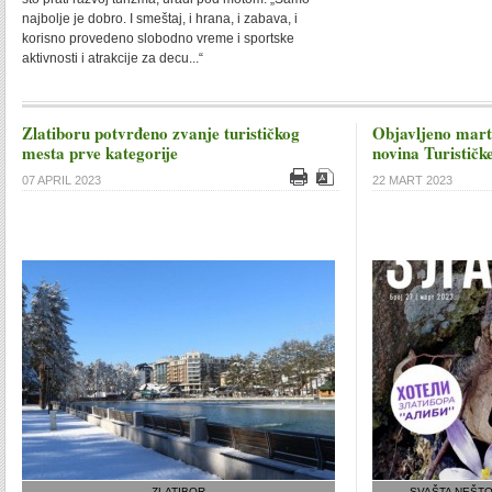
najbolje je dobro. I smeštaj, i hrana, i zabava, i
korisno provedeno slobodno vreme i sportske
aktivnosti i atrakcije za decu...“
Zlatiboru potvrđeno zvanje turističkog
Objavljeno mart
mesta prve kategorije
novina Turističk
07 APRIL 2023
22 MART 2023
ZLATIBOR
SVAŠTA NEŠTO