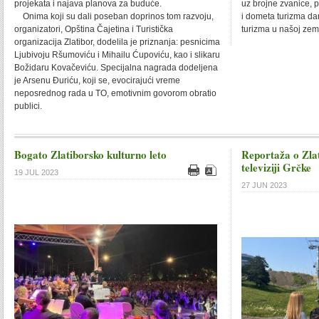
projekata i najava planova za buduće.
uz brojne zvanice, 
Onima koji su dali poseban doprinos tom razvoju,
i dometa turizma d
organizatori, Opština Čajetina i Turistička
turizma u našoj zeml
organizacija Zlatibor, dodelila je priznanja: pesnicima
Ljubivoju Ršumoviću i Mihailu Ćupoviću, kao i slikaru
Božidaru Kovačeviću. Specijalna nagrada dodeljena
je Arsenu Đuriću, koji se, evocirajući vreme
neposrednog rada u TO, emotivnim govorom obratio
publici.
Bogato Zlatiborsko kulturno leto
Reportaža o Zla
televiziji Grčke
19 JUL 2023
27 JUN 2023