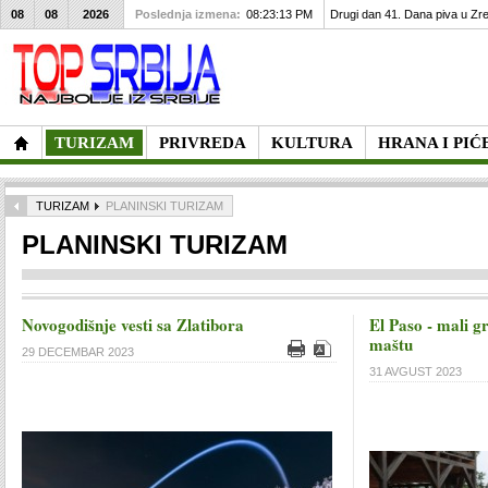
08
08
2026
Poslednja izmena:
08:23:13 PM
Drugi dan 41. Dana piva u Zre
TURIZAM
PRIVREDA
KULTURA
HRANA I PIĆ
TURIZAM
PLANINSKI TURIZAM
PLANINSKI TURIZAM
Novogodišnje vesti sa Zlatibora
El Paso - mali gr
maštu
29 DECEMBAR 2023
31 AVGUST 2023