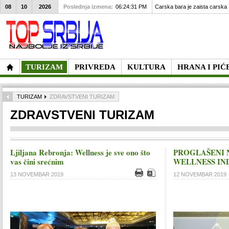
08
10
2026
Poslednja izmena:
06:24:31 PM
Carska bara je zaista carska
TURIZAM
PRIVREDA
KULTURA
HRANA I PIĆ
TURIZAM
ZDRAVSTVENI TURIZAM
ZDRAVSTVENI TURIZAM
Ljiljana Rebronja: Wellness je sve ono što
PROGLAŠENI 
vas čini srećnim
WELLNESS IN
13 NOVEMBAR 2019
12 NOVEMBAR 2019