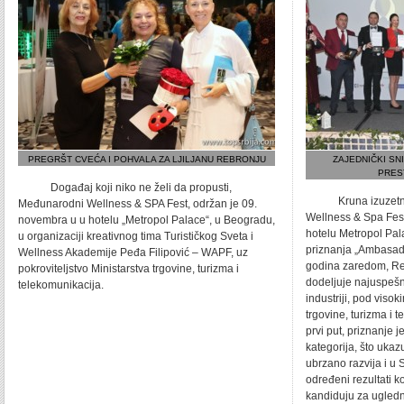
PREGRŠT CVEĆA I POHVALA ZA LJILJANU REBRONJU
ZAJEDNIČKI SN
PRES
Događaj koji niko ne želi da propusti,
Kruna izuzetno 
Međunarodni Wellness & SPA Fest, održan je 09.
Wellness & Spa Fes
novembra u u hotelu „Metropol Palace“, u Beogradu,
hotelu Metropol Pal
u organizaciji kreativnog tima Turističkog Sveta i
priznanja „Ambasado
Wellness Akademije Peđa Filipović – WAPF, uz
godina zaredom, Red
pokroviteljstvo Ministarstva trgovine, turizma i
dodeljuje najuspešni
telekomunikacija.
industriji, pod viso
trgovine, turizma i 
prvi put, priznanje 
kategorija, što ukaz
ubrzano razvija i u S
određeni rezultati k
kandiduju za ugled