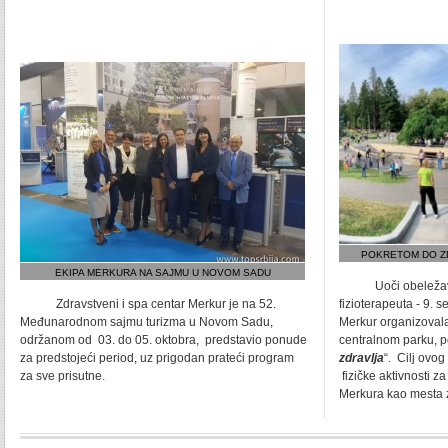
POKRETOM DO Z
EKIPA MERKURA NA SAJMU U NOVOM SADU
Uoči obeležava
Zdravstveni i spa centar Merkur je na 52.
fizioterapeuta - 9. 
Međunarodnom sajmu turizma u Novom Sadu,
Merkur organizovala
održanom od 03. do 05. oktobra, predstavio ponude
centralnom parku, 
za predstojeći period, uz prigodan prateći program
zdravlja
“. Cilj ovo
za sve prisutne.
fizičke aktivnosti za
Merkura kao mesta z