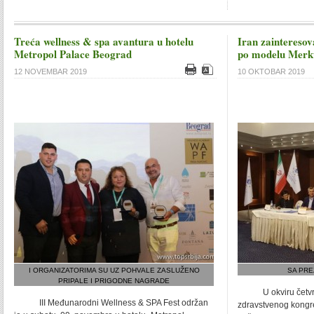
Treća wellness & spa avantura u hotelu
Iran zainteresov
Metropol Palace Beograd
po modelu Merk
12 NOVEMBAR 2019
10 OKTOBAR 2019
I ORGANIZATORIMA SU UZ POHVALE ZASLUŽENO
SA PRE
PRIPALE I PRIGODNE NAGRADE
U okviru četvrt
III Međunarodni Wellness & SPA Fest održan
zdravstvenog kongre