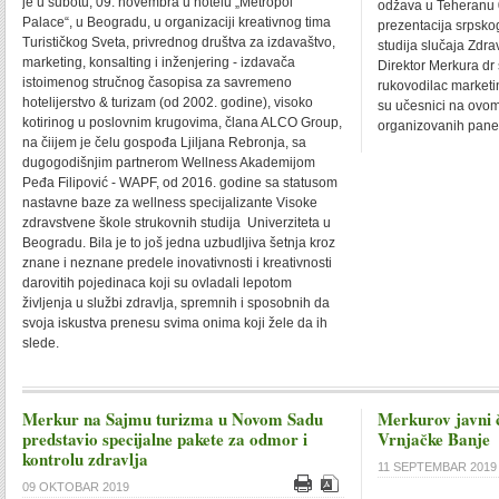
je u subotu, 09. novembra u hotelu „Metropol
odžava u Teheranu 0
Palace“, u Beogradu, u organizaciji kreativnog tima
prezentacija srpsko
Turističkog Sveta, privrednog društva za izdavaštvo,
studija slučaja Zdra
marketing, konsalting i inženjering - izdavača
Direktor Merkura dr
istoimenog stručnog časopisa za savremeno
rukovodilac marketin
hotelijerstvo & turizam (od 2002. godine), visoko
su učesnici na ovom
kotirinog u poslovnim krugovima, člana ALCO Group,
organizovanih pane
na čiijem je čelu gospođa Ljiljana Rebronja, sa
dugogodišnjim partnerom Wellness Akademijom
Peđa Filipović - WAPF, od 2016. godine sa statusom
nastavne baze za wellness specijalizante Visoke
zdravstvene škole strukovnih studija Univerziteta u
Beogradu. Bila je to još jedna uzbudljiva šetnja kroz
znane i neznane predele inovativnosti i kreativnosti
darovitih pojedinaca koji su ovladali lepotom
življenja u službi zdravlja, spremnih i sposobnih da
svoja iskustva prenesu svima onima koji žele da ih
slede.
Merkur na Sajmu turizma u Novom Sadu
Merkurov javni 
predstavio specijalne pakete za odmor i
Vrnjačke Banje
kontrolu zdravlja
11 SEPTEMBAR 2019
09 OKTOBAR 2019