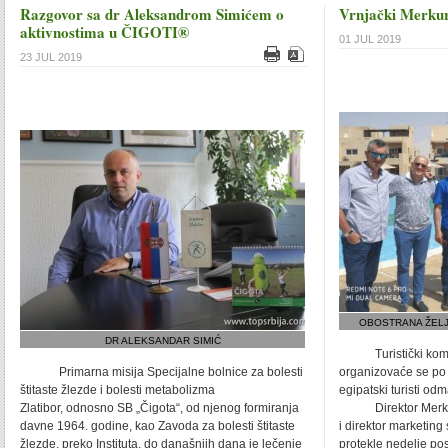
Razgovor sa dr Aleksandrom Simićem o
Vrnjački Merkur
aktivnostima u ČIGOTI®
01 JUL 2019
23 JUL 2019
OBOSTRANA ŽELJ
DR ALEKSANDAR SIMIĆ
Turistički komp
Primarna misija Specijalne bolnice za bolesti
organizovaće se po
štitaste žlezde i bolesti metabolizma
egipatski turisti od
Zlatibor, odnosno SB „Čigota“, od njenog formiranja
Direktor Merkura,
davne 1964. godine, kao Zavoda za bolesti štitaste
i direktor marketing
žlezde, preko Instituta, do današnjih dana je lečenje
protekle nedelje pose