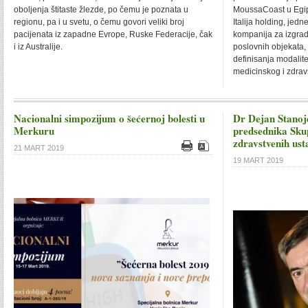
oboljenja štitaste žlezde, po čemu je poznata u
MoussaCoast u Egipt
regionu, pa i u svetu, o čemu govori veliki broj
Italija holding, jed
pacijenata iz zapadne Evrope, Ruske Federacije, čak
kompanija za izgradn
i iz Australije.
poslovnih objekata, 
definisanja modalite
medicinskog i zdrav
Nacionalni simpozijum o šećernoj bolesti u
Dr Dejan Stanoj
Merkuru
predsednika Sk
zdravstvenih us
21 MART 2019
19 MART 2019