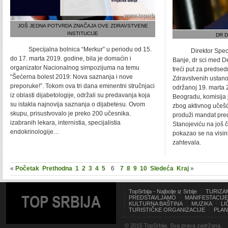
JOŠ JEDNA POTVRDA ZNAČAJA OVE ZDRAVSTVENE
INSTITUCIJE
DR D
Specijalna bolnica “Merkur” u periodu od 15.
Direktor Specijal
do 17. marta 2019. godine, bila je domaćin i
Banje, dr sci med D
organizator Nacionalnog simpozijuma na temu
treći put za predse
“Šećerna bolest 2019: Nova saznanja i nove
Zdravstvenih ustanov
preporuke!”. Tokom ova tri dana eminentni stručnjaci
održanoj 19. marta 
iz oblasti dijabetologije, održali su predavanja koja
Beogradu, komisija
su istakla najnovija saznanja o dijabetesu. Ovom
zbog aktivnog uče
skupu, prisustvovalo je preko 200 učesnika.
produži mandat pre
izabranih lekara, internistia, specijalistia
Stanojeviću na još č
endokrinologije…
pokazao se na visini
zahtevala.
«
Početak
Prethodna
1
2
3
4
5
6
7
8
9
10
Sledeća
Kraj
»
TopSrbija - Najbolje iz Srbije
TURIZA
TOP SRBIJA
PREDSTAVLJAMO
MANIFESTACIJE
KULTURNA BAŠTINA
MUZIKA
LI
TURISTIČKE ORGANIZACIJE
PLAN
© 2015 TopSrbija. Sva prava zadržana.