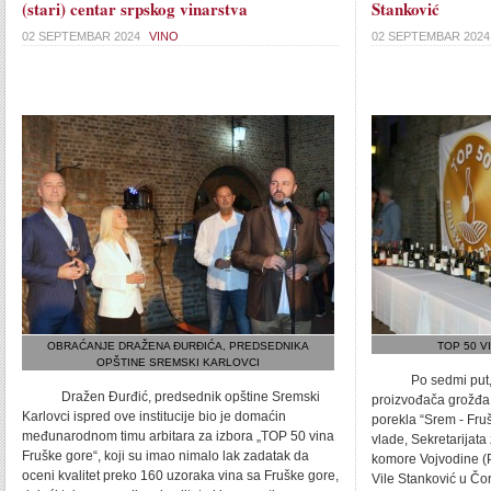
(stari) centar srpskog vinarstva
Stanković
02 SEPTEMBAR 2024
VINO
02 SEPTEMBAR 202
OBRAĆANJE DRAŽENA ĐURĐIĆA, PREDSEDNIKA
TOP 50 V
OPŠTINE SREMSKI KARLOVCI
Po sedmi put, u 
Dražen Đurđić, predsednik opštine Sremski
proizvođača grožđa
Karlovci ispred ove institucije bio je domaćin
porekla “Srem - Fru
međunarodnom timu arbitara za izbora „TOP 50 vina
vlade, Sekretarijata 
Fruške gore“, koji su imao nimalo lak zadatak da
komore Vojvodine (
oceni kvalitet preko 160 uzoraka vina sa Fruške gore,
Vile Stanković u Č