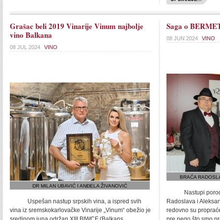
Grašac beli 2019 Vinarije Vinum najbolje
Saga o BERMETU
vino Balkana
08 JUN 2024
VINO
08 JUL 2024
VINO
BRAĆA RADOSLA
DR MILAN UBAVIĆ I ANĐELA ŽIVANOVIĆ
Nastupi porodičn
Uspešan nastup srpskih vina, a ispred svih
Radoslava i Aleksan
vina iz sremskokarlovačke Vinarije „Vinum“ obežio je
redovno su propraće
sredinom juna održan XIII BIWCF (Balkans
pre nego što smo pro