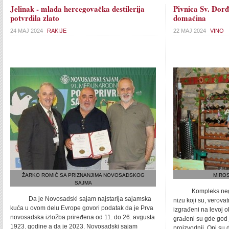
Jelinak - mlada hercegovačka destilerija
Pivnica Sv. Đorđ
potvrdila zlato
domaćina
24 MAJ 2024
RAKIJE
22 MAJ 2024
VINO
ŽARKO ROMIĆ SA PRIZNANJIMA NOVOSADSKOG
MIROS
SAJMA
Kompleks negotin
Da je Novosadski sajam najstarija sajamska
nizu koji su, verova
kuća u ovom delu Evrope govori podatak da je Prva
izgrađeni na levoj 
novosadska izložba priređena od 11. do 26. avgusta
građeni su gde god 
1923. godine a da je 2023. Novosadski sajam
proizvodnji. Oni su 