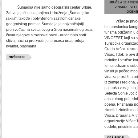
URUČILA JE PRIZN
Šumadija nije samo geografski centar Srbije.
VINARIJE SEL
OCENJE
Zahvaljujući nastojanjima Udruženja „Šumadijska
rakija“, takođe i potvrđenom zaštitom oznake
Vršac je prvog j
geografskog porekla Šumadija je najznačajniji
bio prestonica kong
proizvođač na svetu, ovog u Srba nacionalnog pića,
turizma održanih u o
čuvar njegove sirovinske baze - autohtonih sorti
VINOFEST, koji su 
šljiva, načina proizvodnje, procesa unapređuja
Turistička organizac
kvalitet, plasmana.
Grada Vršca, u sar
Vršac, I dok je prvi 
OPŠIRNIJE...
radnike i stručne ko
temu, održan u subo
vinski je počeo mnog
vina za prestižna p
iz zemlje i regiona.
najlepša vest je da 
Selecta Sonje Jocić 
apsolutnog pobednik
poena. Priznanja po
zlatnih i zlatnih me
Vršca, Dragana Mitro
organizacije Vršac 
dodele, prisutnima s
OPŠIRNIJE...