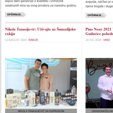
dajući tako garancije o kvalitetu i izvrsnosti
avgusta, održan je v
odabranih vina sa ovog prostora za narednu godinu.
njene bogate i duge
OPŠIRNIJE...
OPŠIRNIJE...
Nikola Tanasijević: Uživajte uz Šumadijsku
Pino Noar 2021 V
rakiju
Gudurice pobedn
12 AVGUST 2024
RAKIJE
10 JUL 2024
VINO
NIKOLA TANASIJEVIĆ SA SUPRUGOM
GRADONAČELNIC