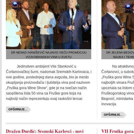
DR NENAD IVANIŠEVIĆ NAJAVIO VEĆU PROMOCIJU
DR JELENA BEGOV
VOJVOĐANSKIH VINA U SVETU
NAUKA I TEH
Jedinstven ambijent Vile Stanković u
Na atraktivnoj lok
Čortanovačkoj šumi, nadomak Sremskih Karlovaca, i
Čortanovci, u subotu
ove godine, poslednjeg dana avgusta, bio je mesto
„Fruška gora Wine 
okupljanja proizvođača i ljubitelja vina pod nazivom
najboljih vinara Fru
„Fruška gora Wine Show“, gde je na svečan način
upoznala sa listom 
saopštena lista 50 vina sa Fruške gore koja na
Fruškogorskog vinogo
najbolji način reprezentuju ovaj raskošni teroar.
Begović, ministarka
inovacija.
OPŠIRNIJE...
OPŠIRNIJE...
Dražen Đurđić: Sremski Karlovci - novi
VII Fruška gora