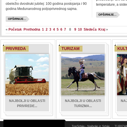
obeležio dvostruki jubilej: 100 godina postojanja i 90
temperature, a siste
godina Međunarodnog poljoprivrednog sajma.
OPŠIRNIJE...
OPŠIRNIJE...
«
Početak
Prethodna
1
2
3
4
5
6
7
8
9
10
Sledeća
Kraj
»
PRIVREDA
TURIZAM
KUL
NAJBOLJI U OBLASTI
NAJBOLJI U OBLASTI
NAJ
PRIVREDE...
TURIZMA...
TopSrbija - Najbolje iz Srbije
TURIZA