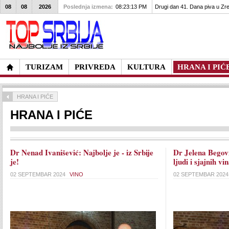
08
08
2026
Poslednja izmena:
08:23:13 PM
Carska bara - turistička izvrsn
TURIZAM
PRIVREDA
KULTURA
HRANA I PIĆ
HRANA I PIĆE
HRANA I PIĆE
Dr Nenad Ivanišević: Najbolje je - iz Srbije
Dr Jelena Begovi
je!
ljudi i sjajnih vi
02 SEPTEMBAR 2024
VINO
02 SEPTEMBAR 202