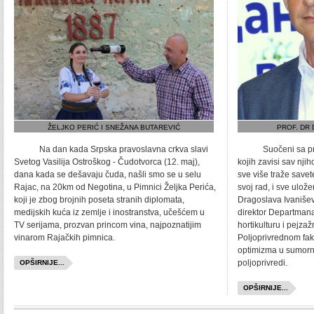
ŽELJKO PERIĆ I SNEŽANA BUTAREVIĆ
PROF. DR
Na dan kada Srpska pravoslavna crkva slavi
Suočeni sa prom
Svetog Vasilija Ostroškog - Čudotvorca (12. maj),
kojih zavisi sav njih
dana kada se dešavaju čuda, našli smo se u selu
sve više traže savete
Rajac, na 20km od Negotina, u Pimnici Željka Perića,
svoj rad, i sve uložen
koji je zbog brojnih poseta stranih diplomata,
Dragoslava Ivanišev
medijskih kuća iz zemlje i inostranstva, učešćem u
direktor Departmana
TV serijama, prozvan princom vina, najpoznatijim
hortikulturu i pejza
vinarom Rajačkih pimnica.
Poljoprivrednom fak
optimizma u sumorn
poljoprivredi.
OPŠIRNIJE...
OPŠIRNIJE...