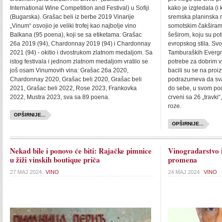
International Wine Competition and Festival) u Sofiji
kako je izgledala (i 
(Bugarska). Grašac beli iz berbe 2019 Vinarije
sremska planinska 
„Vinum“ osvojio je veliki trofej kao najbolje vino
somotskim čakširam
Balkana (95 poena), koji se sa etiketama: Grašac
šeširom, koju su po
26a 2019 (94), Chardonnay 2019 (94) i Chardonnay
evropskog stila. Svo
2021 (94) - okitio i dvostrukom zlatnom medaljom. Sa
Tamburaških Evergre
istog festivala i jednom zlatnom medaljom vratilo se
potrebe za dobrim v
još osam Vinumovih vina: Grašac 26a 2020,
bacili su se na pro
Chardonnay 2020, Grašac beli 2020, Grašac beli
podrazumeva da svak
2021, Grašac beli 2022, Rose 2023, Frankovka
do sebe, u svom pod
2022, Mustra 2023, sva sa 89 poena.
crveni sa 26 „travki“
roze.
OPŠIRNIJE...
OPŠIRNIJE...
Nekad bile i ponovo će biti: Rajačke pimnice
Vinogradarstvo 
u žiži vinskih boutique priča
promena
27 MAJ 2024
VINO
24 MAJ 2024
VINO