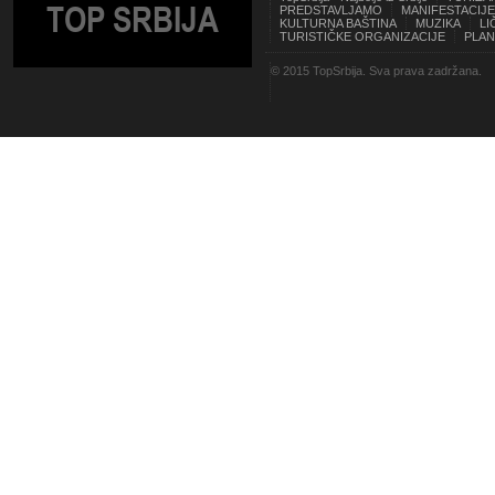
TOP SRBIJA
PREDSTAVLJAMO
MANIFESTACIJE
KULTURNA BAŠTINA
MUZIKA
LI
TURISTIČKE ORGANIZACIJE
PLAN
© 2015 TopSrbija. Sva prava zadržana.